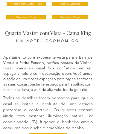
Master com Vista - Twin
Suite 2 Quartos
Standand Twin
Standard Casal
Quarto Master com Vista - Cama King
UM HOTEL ECONÔMICO
Apartamento com exuberante vista para a Baía de
Vitória e Pedra Penedo, cartões postais de Vitória.
Possui cama de casal box confortável em um
espaço amplo e com decoração clean. Você ainda
dispõe de um closet espaçoso para organizar todas
as suas coisas, bastante espaço para trabalhar, com
mesa e cadeira, e wi-fi de alta velocidade gratuito.
Todos os detalhes foram pensados para que o
casal se instale e desfrute de uma estadia
prazerosa e confortável. Os quartos contam
ainda com bastante iluminação natural, ar
condicionado, TV, frigobar e banheiro amplo
com uma boa ducha e amenities de banho.