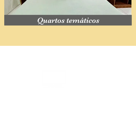
Quartos temáticos
o
TV LCD 32''
Buffet café da manhã
Frigobar